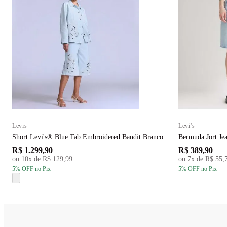
Levis
Levi's
Short Levi's® Blue Tab Embroidered Bandit Branco
Bermuda Jort Je
R$ 1.299,90
R$ 389,90
ou
10
x de
R$ 129,99
ou
7
x de
R$ 55,
5
% OFF
no Pix
5
% OFF
no Pix