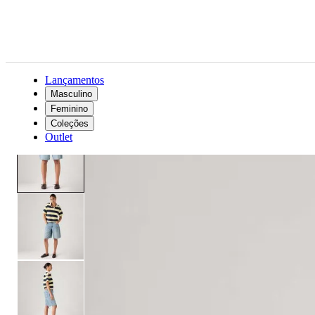
Lançamentos
Masculino
Feminino
Feminino
Roupas
Shorts
Bermuda Jorts Jeans Levi's® Baggy Dad Lavagem Média
Coleções
Outlet