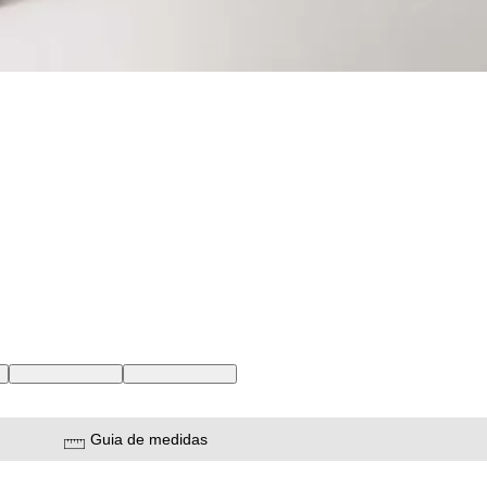
BR
32 USA | 43 BR
33 USA | 44 BR
Guia de medidas