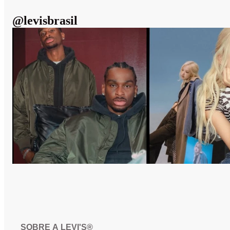
@
levisbrasil
SOBRE A LEVI'S®