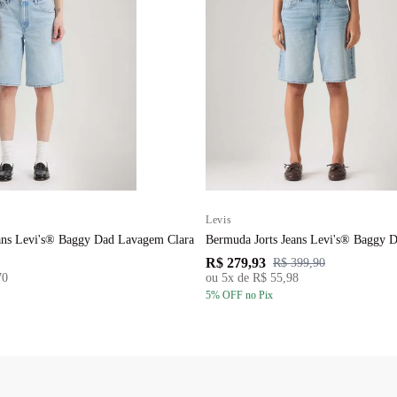
Levis
ans Levi's® Baggy Dad Lavagem Clara
Bermuda Jorts Jeans Levi's® Baggy
R$ 279,93
R$ 399,90
70
ou
5
x de
R$ 55,98
5
% OFF
no Pix