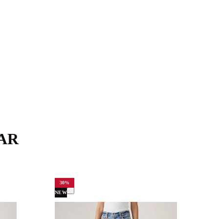
AR
30
%
NEW