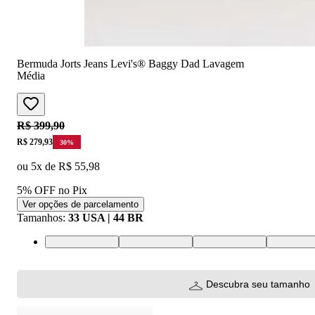
Bermuda Jorts Jeans Levi's® Baggy Dad Lavagem
Média
Original price:
R$ 399,90
Price:
R$ 279,93
30
%
ou
5
x de
R$ 55,98
5% OFF no Pix
Ver opções de parcelamento
Tamanhos
:
33 USA | 44 BR
24 USA | 34 BR
25 USA | 36 BR
26 USA | 37 BR
27 USA | 
Descubra seu tamanho