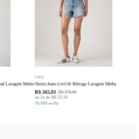
Levis
 Dad Lavagem Média
Shorts Jeans Levi's® Ribcage Lavagem Média
R$ 265,93
R$ 379,90
ou
5
x de
R$ 53,18
5
% OFF
no Pix