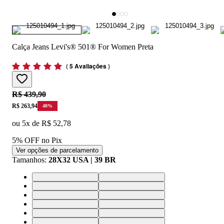
Calça Jeans Levi's® 501® For Women Preta
(
5 Avaliações
)
Original price:
R$ 439,90
Price:
R$ 263,94
40
%
ou
5
x de
R$ 52,78
5% OFF no Pix
Ver opções de parcelamento
Tamanhos
:
28X32 USA | 39 BR
25X32 USA | 36 BR
26X32 USA | 37 BR
27X32 USA | 38 BR
28X32 USA | 39 BR
29X32 USA | 40 BR
30X32 USA | 41 BR
31X32 USA | 42 BR
32X32 USA | 43 BR
33X32 USA | 44 BR
34X32 USA | 46 BR
24X32 USA | 34 BR
24X34 USA | 34 BR