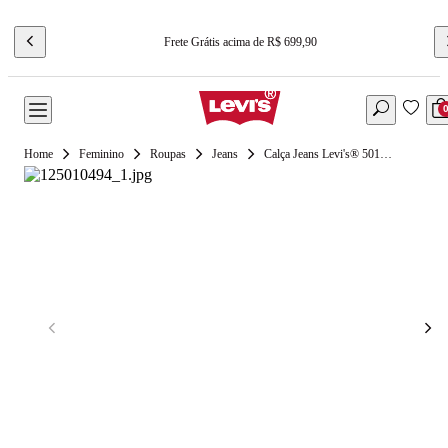
Frete Grátis acima de R$ 699,90
Feminino
Roupas
Jeans
Calça Jeans Levi's® 501® For Women Preta