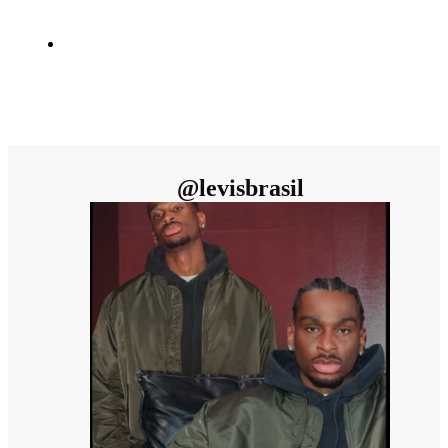
@
levisbrasil