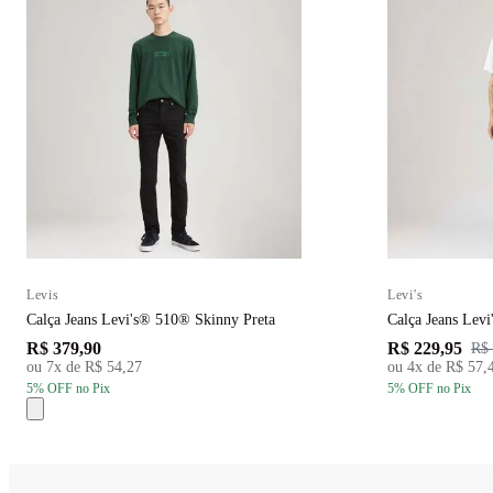
Levis
Levi's
Calça Jeans Levi's® 510® Skinny Preta
Calça Jeans Lev
R$ 379,90
R$ 229,95
R$ 
ou
7
x de
R$ 54,27
ou
4
x de
R$ 57,
5
% OFF
no Pix
5
% OFF
no Pix