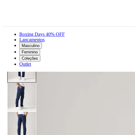
Boxing Days 40% OFF
Lançamentos
Masculino
Masculino
Roupas
Jeans
Calça Jeans Levi's® 511 Slim Lavagem Escura
Feminino
Coleções
Outlet