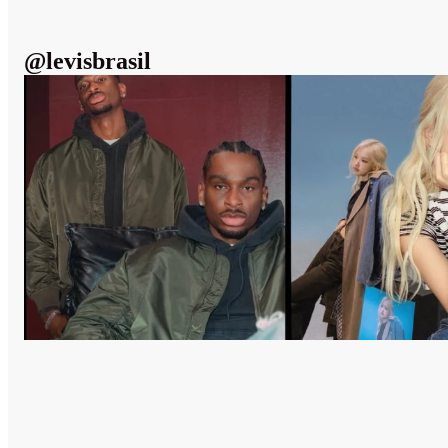
@
levisbrasil