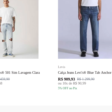
Levis
i's® 501 Sim Lavagem Clara
Calça Jeans Levi's® Blue Tab Anchor
R$ 909,93
459,90
R$ 1.299,90
48
ou
10
x de
R$ 90,99
5
% OFF
no Pix