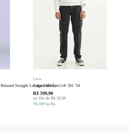
Levis
L
 Relaxed Straight Lavagem Média
Calça Jeans Levi's® 501 '54
C
R$ 599,90
R
ou
10
x de
R$ 59,99
5
% OFF
no Pix
5