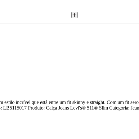
estilo incrível que está entre um fit skinny e straight. Com um fit ae
igo: LB5115017 Produto: Calça Jeans Levi's® 511® Slim Categoria: J