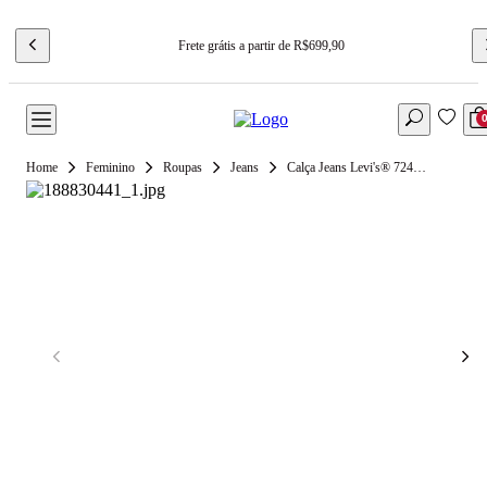
Frete grátis a partir de R$699,90
Feminino
Roupas
Jeans
Calça Jeans Levi's® 724® High Rise Straight Lavagem Clara