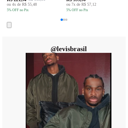
ou
4
x de
R$ 55,48
ou
7
x de
R$ 57,12
5
% OFF
no Pix
5
% OFF
no Pix
5
@
levisbrasil