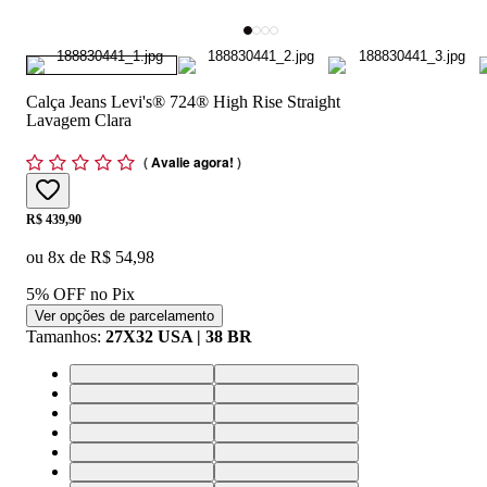
Calça Jeans Levi's® 724® High Rise Straight
Lavagem Clara
(
Avalie agora!
)
Price:
R$ 439,90
ou
8
x de
R$ 54,98
5% OFF no Pix
Ver opções de parcelamento
Tamanhos
:
27X32 USA | 38 BR
24X32 USA | 34 BR
25X32 USA | 36 BR
26X32 USA | 37 BR
27X32 USA | 38 BR
28X32 USA | 39 BR
29X32 USA | 40 BR
30X32 USA | 41 BR
31X32 USA | 42 BR
32X32 USA | 43 BR
33X32 USA | 44 BR
24X30 USA | 34 BR
25X30 USA | 36 BR