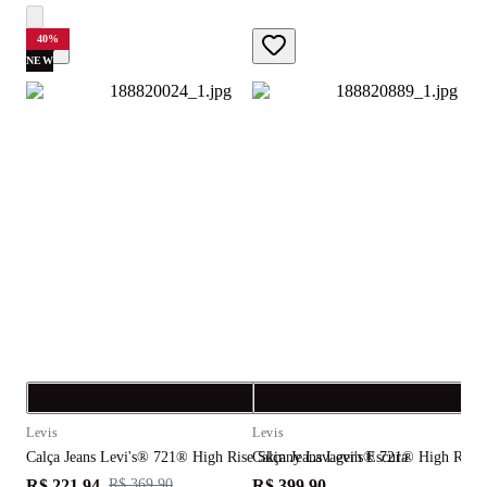
40
%
NEW
Compra rápida
C
Levis
Levis
L
Calça Jeans Levi's® 721® High Rise Skinny Lavagem Escura
Calça Jeans Levi's® 721® High Rise
C
R$ 221,94
R$ 399,90
R
R$ 369,90