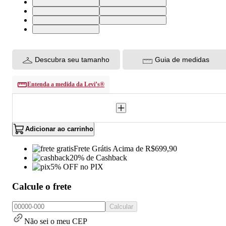
26X30 USA | 37 BR
27X30 USA | 38 BR
28X30 USA | 39 BR
29X30 USA | 40 BR
30X30 USA | 41 BR
31X30 USA | 42 BR
32X30 USA | 43 BR
Descubra seu tamanho
Guia de medidas
Entenda a medida da Levi’s®
Adicionar ao carrinho
Frete Grátis Acima de R$699,90
20% de Cashback
5% OFF no PIX
Calcule o frete
Calcular
Não sei o meu CEP