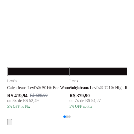
Compra rápida
C
Levi's
Levis
L
Calça Jeans Levi's® 501® For Women Marrom
Calça Jeans Levi's® 721® High Rise
C
R$ 419,94
R$ 379,90
R
R$ 699,90
ou
8
x de
R$ 52,49
ou
7
x de
R$ 54,27
5
% OFF
no Pix
5
% OFF
no Pix
5