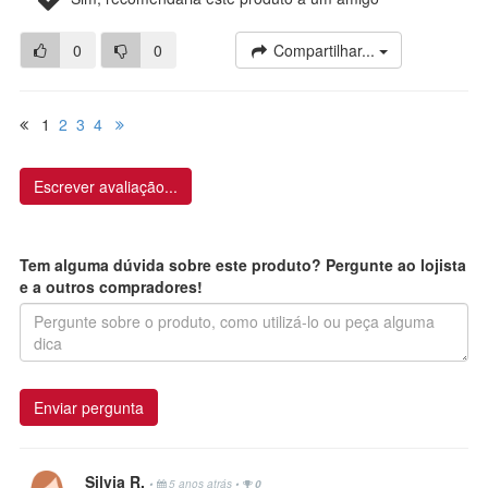
0
0
Compartilhar...
1
2
3
4
Escrever avaliação...
Tem alguma dúvida sobre este produto? Pergunte ao lojista
e a outros compradores!
Enviar pergunta
Silvia R.
•
5 anos atrás
•
0