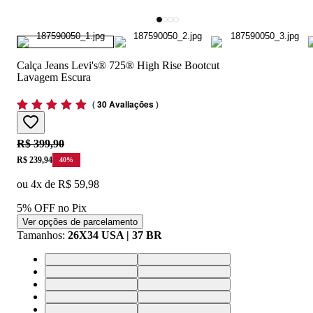
Calça Jeans Levi's® 725® High Rise Bootcut
Lavagem Escura
(
30 Avaliações
)
Original price:
R$ 399,90
Price:
R$ 239,94
40
%
ou
4
x de
R$ 59,98
5% OFF no Pix
Ver opções de parcelamento
Tamanhos
:
26X34 USA | 37 BR
26X34 USA | 37 BR
25X34 USA | 36 BR
34X34 USA | 46 BR
33X34 USA | 44 BR
28X34 USA | 39 BR
30X34 USA | 41 BR
31X34 USA | 42 BR
32X34 USA | 43 BR
29X34 USA | 40 BR
27X34 USA | 38 BR