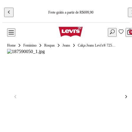
Frete grátis a partir de R$699,90
Feminino
Roupas
Jeans
Calça Jeans Levi's® 725® High Rise Bootcut Lavagem Escura