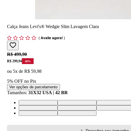
Calça Jeans Levi's® Wedgie Slim Lavagem Clara
(
Avalie agora!
)
Original price:
R$ 499,90
Price:
R$ 299,94
40
%
ou
5
x de
R$ 59,98
5% OFF no Pix
Ver opções de parcelamento
Tamanhos
:
31X32 USA | 42 BR
24X32 USA | 34 BR
25X32 USA | 36 BR
26X32 USA | 37 
33X32 USA | 44 BR
24X30 USA | 34 BR
25X30 USA | 36 
32X30 USA | 43 BR
33X30 USA | 44 BR
Descubra seu tamanho