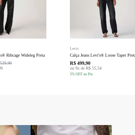
Levis
's® Ribcage Wideleg Preta
Calça Jeans Levi's® Loose Taper Pret
R$ 499,90
529,90
99
ou
9
x de
R$ 55,54
5
% OFF
no Pix