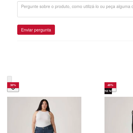
Enviar pergunta
30
%
40
%
NEW