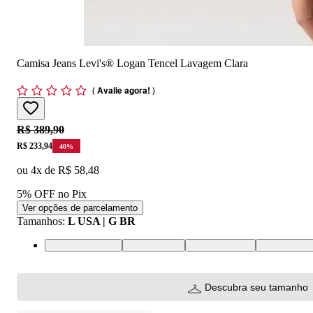
Camisa Jeans Levi's® Logan Tencel Lavagem Clara
(
Avalie agora!
)
Original price:
R$ 389,90
Price:
R$ 233,94
40
%
ou
4
x de
R$ 58,48
5% OFF no Pix
Ver opções de parcelamento
Tamanhos
:
L USA | G BR
XS USA | PP BR
S USA | P BR
M USA | M BR
L USA | G 
Descubra seu tamanho