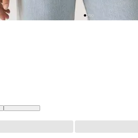
BR
XL USA | GG BR