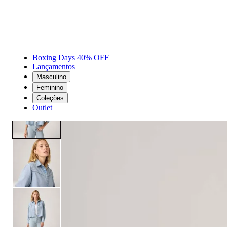
Boxing Days 40% OFF
Lançamentos
Masculino
Feminino
Roupas
Camisas e blusas
Camisa Jeans Levi's® Logan Tencel Lavagem Clara
Feminino
Coleções
Outlet