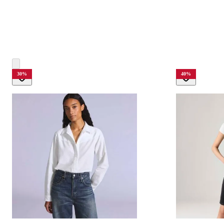
30
%
40
%