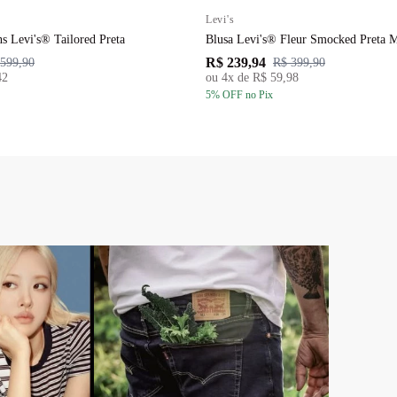
Levi's
 Corset Jeans Levi's® Tailored Preta
Blusa Levi's® Fleur Smocked Preta 
R$ 239,94
599,90
R$ 399,90
42
ou
4
x de
R$ 59,98
5
% OFF
no Pix