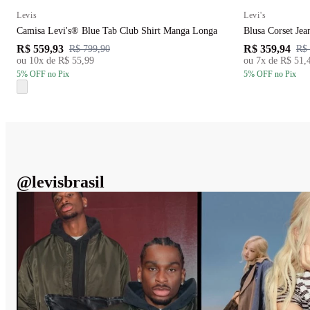
Levis
Levi's
Camisa Levi's® Blue Tab Club Shirt Manga Longa
Blusa
R$ 559,93
R$ 359,94
R$ 799,90
R$ 
ou
10
x de
R$ 55,99
ou
7
x de
R$ 51,
5
% OFF
no Pix
5
% OFF
no Pix
@
levisbrasil