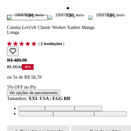
Camisa Levi's® Classic Worker Xadrez Manga
Longa
(
2 Avaliações
)
Original price:
R$ 489,90
Price:
R$ 293,94
40
%
ou
5
x de
R$ 58,78
5% OFF no Pix
Ver opções de parcelamento
Tamanhos
:
XXL USA | EGG BR
S USA | P BR
M USA | M BR
L USA | G BR
XL USA | GG BR
XXL USA | EGG BR
XS USA | PP BR