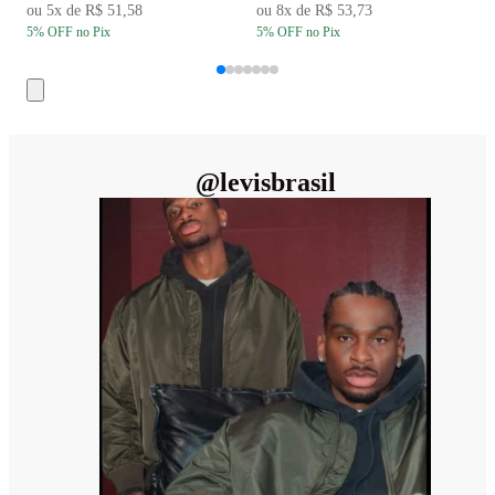
ou
5
x de
R$ 51,58
ou
8
x de
R$ 53,73
5
% OFF
no Pix
5
% OFF
no Pix
5
@
levisbrasil