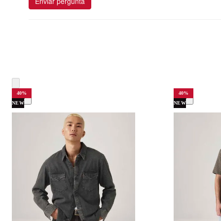
Enviar pergunta
40
%
40
%
NEW
NEW