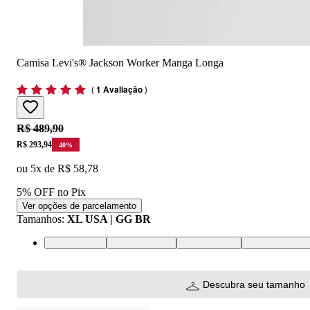
Camisa Levi's® Jackson Worker Manga Longa
(
1 Avaliação
)
Original price:
R$ 489,90
Price:
R$ 293,94
40
%
ou
5
x de
R$ 58,78
5% OFF no Pix
Ver opções de parcelamento
Tamanhos
:
XL USA | GG BR
S USA | P BR
M USA | M BR
L USA | G BR
XL USA | GG
Descubra seu tamanho