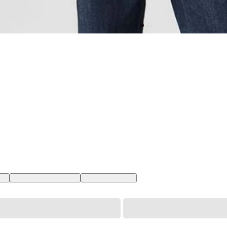
 BR
XXL USA | EGG BR
XS USA | PP BR