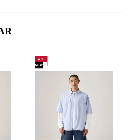
AR
40
%
NEW