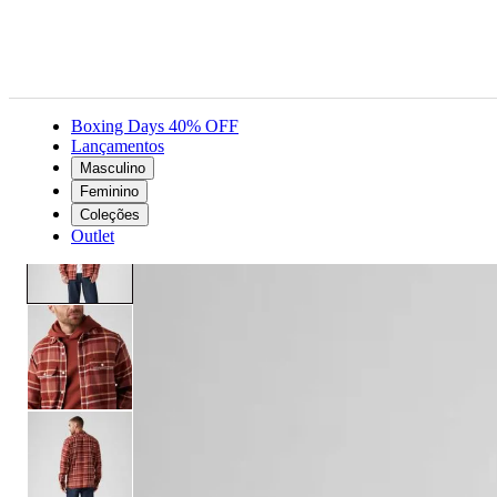
Boxing Days 40% OFF
Lançamentos
Masculino
Masculino
Roupas
Camisas
Camisa Levi's® Jackson Worker Manga Longa
Feminino
Coleções
Outlet