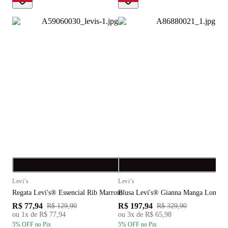
Compra rápida
C
Levi's
Levi's
L
Regata Levi's® Essencial Rib Marrom
Blusa Levi's® Gianna Manga Longa 
C
R$ 77,94
R$ 197,94
R
R$ 129,90
R$ 329,90
ou
1
x de
R$ 77,94
ou
3
x de
R$ 65,98
5
% OFF
no Pix
5
% OFF
no Pix
5