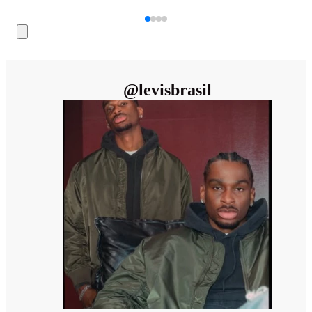
@
levisbrasil