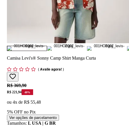
Camisa Levi's® Sonny Camp Shirt Manga Curta
(
Avalie agora!
)
Original price:
R$ 369,90
Price:
R$ 221,94
40
%
ou
4
x de
R$ 55,48
5% OFF no Pix
Ver opções de parcelamento
Tamanhos
:
L USA | G BR