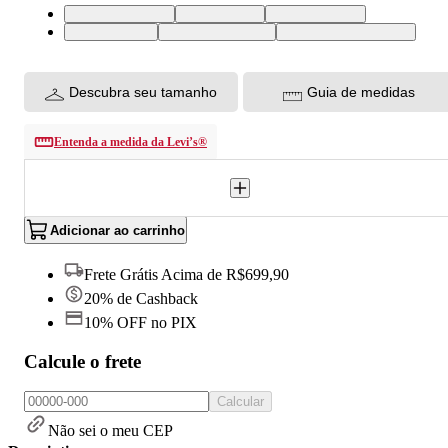
XS USA | PP BR
S USA | P BR
M USA | M BR
L USA | G BR
XL USA | GG BR
XXL USA | EGG BR
Descubra seu tamanho
Guia de medidas
Entenda a medida da Levi’s®
Adicionar ao carrinho
Frete Grátis Acima de R$699,90
20% de Cashback
10% OFF no PIX
Calcule o frete
Calcular
Não sei o meu CEP