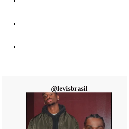
@
levisbrasil