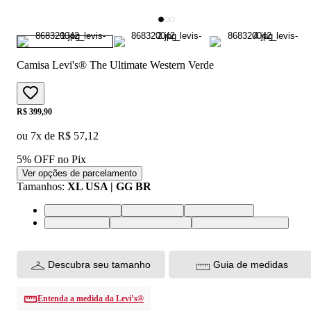
Camisa Levi's® The Ultimate Western Verde
Price:
R$ 399,90
ou
7
x de
R$ 57,12
5% OFF no Pix
Ver opções de parcelamento
Tamanhos
:
XL USA | GG BR
XS USA | PP BR
S USA | P BR
M USA | M BR
L USA | G BR
XL USA | GG BR
XXL USA | EGG BR
Descubra seu tamanho
Guia de medidas
Entenda a medida da Levi’s®