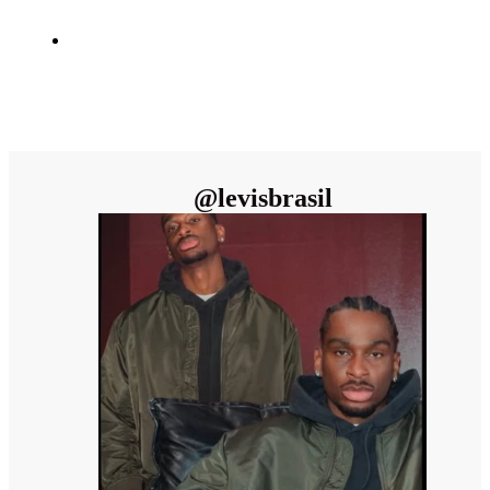
@
levisbrasil