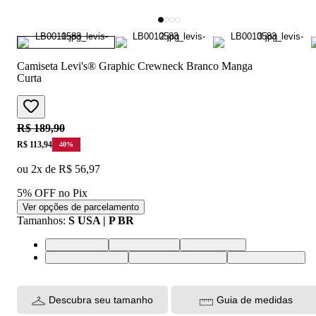
Camiseta Levi's® Graphic Crewneck Branco Manga
Curta
Original price:
R$ 189,90
Price:
R$ 113,94
40
%
ou
2
x de
R$ 56,97
5% OFF no Pix
Ver opções de parcelamento
Tamanhos
:
S USA | P BR
S USA | P BR
M USA | M BR
L USA | G BR
XL USA | GG BR
XXL USA | EGG BR
XS USA | PP BR
Descubra seu tamanho
Guia de medidas