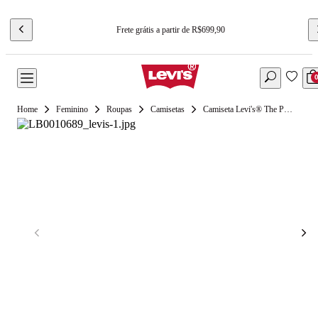
Frete grátis a partir de R$699,90
Feminino
Roupas
Camisetas
Camiseta Levi's® The Perfect Tee Manga Curta