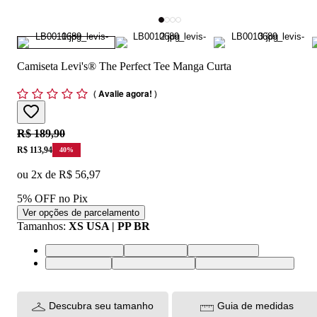
Camiseta Levi's® The Perfect Tee Manga Curta
(
Avalie agora!
)
Original price:
R$ 189,90
Price:
R$ 113,94
40
%
ou
2
x de
R$ 56,97
5% OFF no Pix
Ver opções de parcelamento
Tamanhos
:
XS USA | PP BR
XS USA | PP BR
S USA | P BR
M USA | M BR
L USA | G BR
XL USA | GG BR
XXL USA | EGG BR
Descubra seu tamanho
Guia de medidas