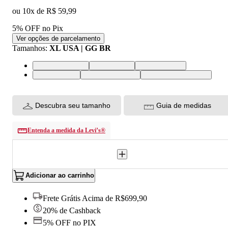
ou
10
x de
R$ 59,99
5% OFF no Pix
Ver opções de parcelamento
Tamanhos
:
XL USA | GG BR
XS USA | PP BR
S USA | P BR
M USA | M BR
L USA | G BR
XL USA | GG BR
XXL USA | EGG BR
Descubra seu tamanho
Guia de medidas
Entenda a medida da Levi’s®
Adicionar ao carrinho
Frete Grátis Acima de R$699,90
20% de Cashback
5% OFF no PIX