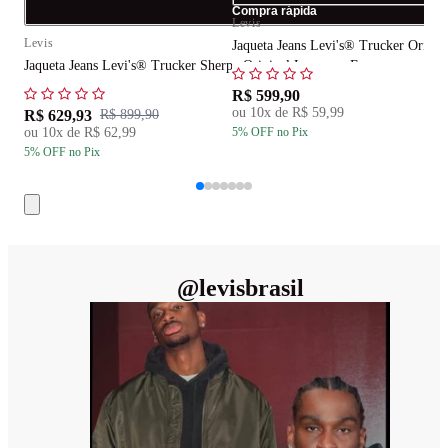
Compra rápida
Levis
L
Levis
Jaqueta Jeans Levi's® Trucker Origi
J
Jaqueta Jeans Levi's® Trucker Sherpa Original Lavagem Escura
R$ 599,90
R
ou
10
x de
R$ 59,99
R$ 629,93
R$ 899,90
ou
10
x de
R$ 62,99
5
% OFF
no Pix
5
5
% OFF
no Pix
@
levisbrasil