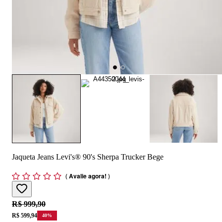
Jaqueta Jeans Levi's® 90's Sherpa Trucker Bege
(
Avalie agora!
)
Original price:
R$ 999,90
Price:
R$ 599,94
40
%