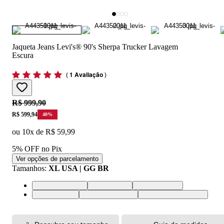
Jaqueta Jeans Levi's® 90's Sherpa Trucker Lavagem
Escura
(
1 Avaliação
)
Original price:
R$ 999,90
Price:
R$ 599,94
40
%
ou
10
x de
R$ 59,99
5% OFF no Pix
Ver opções de parcelamento
Tamanhos
:
XL USA | GG BR
XS USA | PP BR
S USA | P BR
M USA | M BR
L USA | G BR
XL USA | GG BR
XXL USA | EGG BR