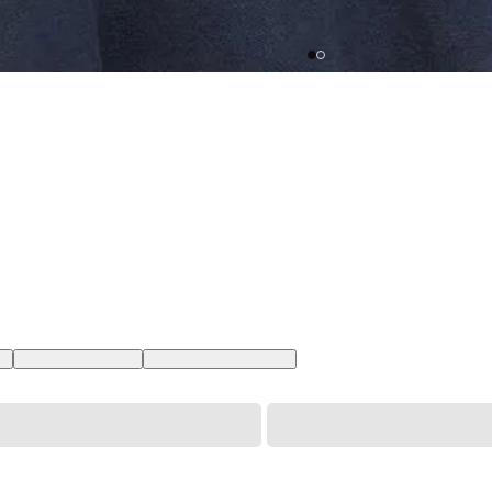
BR
XL USA | GG BR
XXL USA | EGG BR