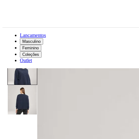
Lançamentos
Masculino
Feminino
Feminino
Roupas
Suéteres e moletons
Moletom Levi's® Crew Azul Manga Longa
Coleções
Outlet