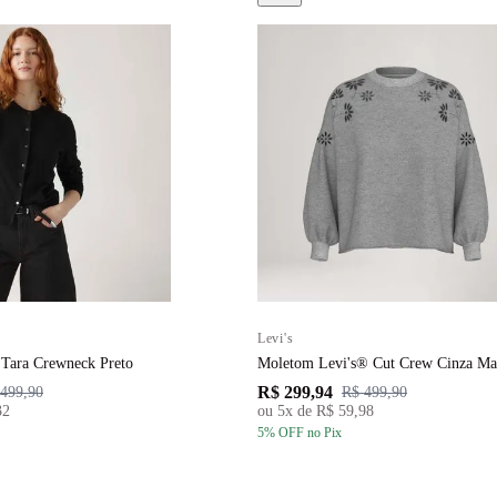
Levi's
 Tara Crewneck Preto
Moletom Levi's® Cut Crew Cinza M
R$ 299,94
499,90
R$ 499,90
32
ou
5
x de
R$ 59,98
5
% OFF
no Pix