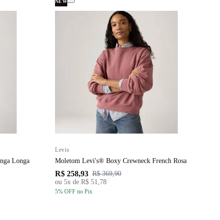
NEW
Levis
L
anga Longa
Moletom Levi's® Boxy Crewneck French Rosa
C
R$ 258,93
R
R$ 369,90
ou
5
x de
R$ 51,78
5
% OFF
no Pix
5