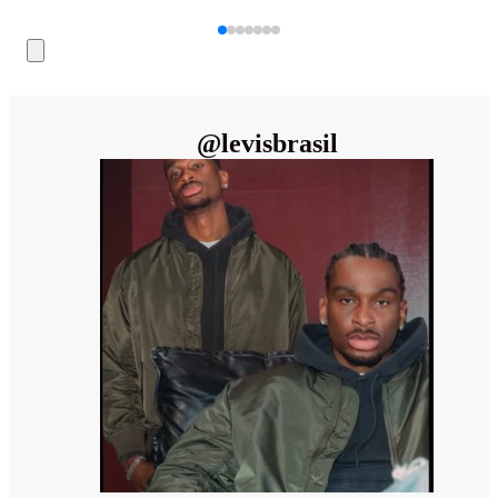
@
levisbrasil