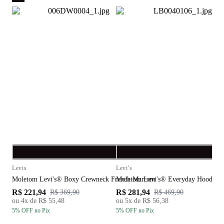
Compra rápida
C
Levis
Levi's
L
Moletom Levi's® Boxy Crewneck French Marrom
Moletom Levi's® Everyday Hoodie 
S
R$ 221,94
R$ 281,94
R
R$ 369,90
R$ 469,90
ou
4
x de
R$ 55,48
ou
5
x de
R$ 56,38
5
% OFF
no Pix
5
% OFF
no Pix
5