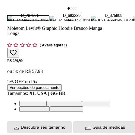
Moletom Levi's® Graphic Hoodie Branco Manga
Longa
(
Avalie agora!
)
Price:
R$ 289,90
ou
5
x de
R$ 57,98
5% OFF no Pix
Ver opções de parcelamento
Tamanhos
:
XL USA | GG BR
S USA | P BR
XL USA | GG BR
L USA | G BR
M USA | M BR
XS USA | PP BR
Descubra seu tamanho
Guia de medidas