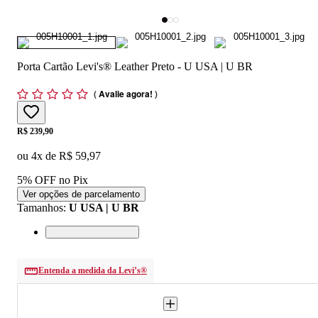
Porta Cartão Levi's® Leather Preto - U USA | U BR
(
Avalie agora!
)
Price:
R$ 239,90
ou
4
x de
R$ 59,97
5% OFF no Pix
Ver opções de parcelamento
Tamanhos
:
U USA | U BR
Entenda a medida da Levi’s®