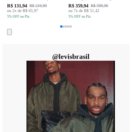
R$ 131,94
R$ 359,94
R
R$ 219,90
R$ 599,90
ou
2
x de
R$ 65,97
ou
7
x de
R$ 51,42
5
% OFF
no Pix
5
% OFF
no Pix
5
@
levisbrasil