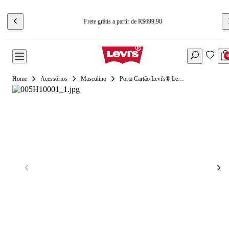
Frete grátis a partir de R$699,90
Acessórios
Masculino
Porta Cartão Levi's® Leather Preto - U USA | U BR