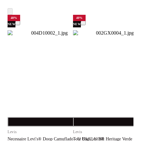
40
%
40
%
NEW
NEW
Compra rápida
C
Levis
Levis
L
Necessaire Levi's® Doop Camuflado - U USA | U BR
Tote Bag Levi's® Heritage Verde - 
B