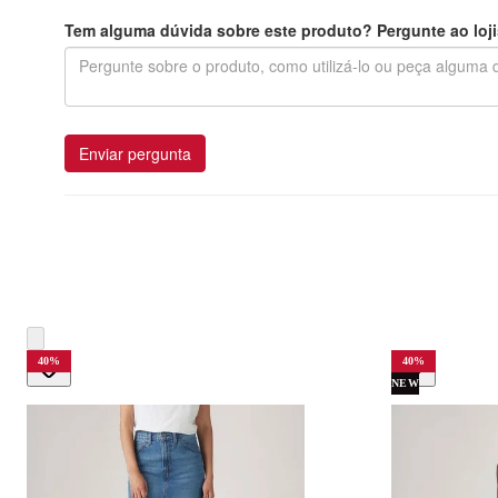
Tem alguma dúvida sobre este produto? Pergunte ao loji
Enviar pergunta
40
%
40
%
NEW