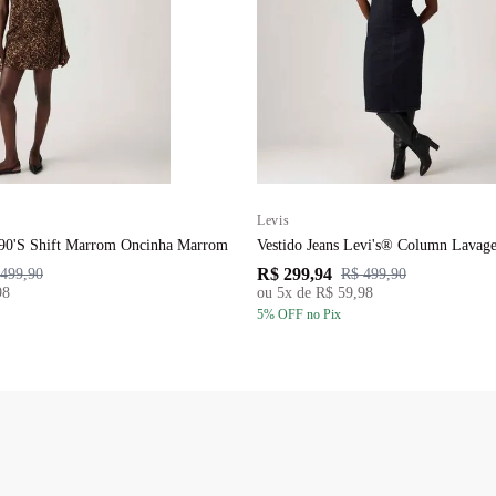
Levis
 90'S Shift Marrom Oncinha Marrom
Vestido Jeans Levi's® Column Lavag
R$ 299,94
499,90
R$ 499,90
98
ou
5
x de
R$ 59,98
5
% OFF
no Pix