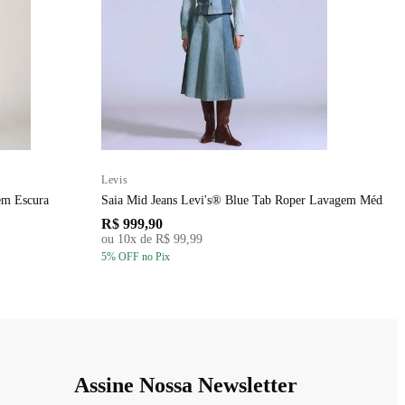
Levis
L
em Escura
Saia Mid Jeans Levi's® Blue Tab Roper Lavagem Média
V
R$ 999,90
R
ou
10
x de
R$ 99,99
5
% OFF
no Pix
5
Assine Nossa Newsletter