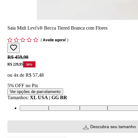
Saia Midi Levi's® Becca Tiered Branca com Flores
(
Avalie agora!
)
Original price:
R$ 459,90
Price:
R$ 229,95
50
%
ou
4
x de
R$ 57,48
5% OFF no Pix
Ver opções de parcelamento
Tamanhos
:
XL USA | GG BR
L USA | G BR
M USA | M BR
S USA | P BR
XS USA | PP 
Descubra seu tamanho