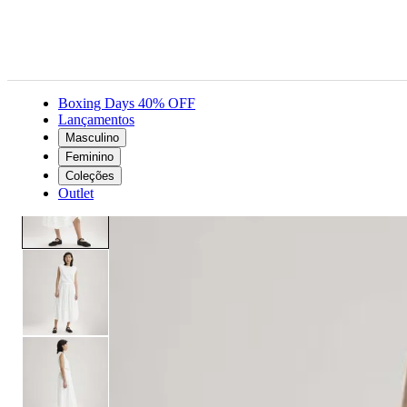
Boxing Days 40% OFF
Lançamentos
Masculino
Feminino
Roupas
Saias e vestidos
Saia Midi Levi's® Becca Tiered Branca com Flores
Feminino
Coleções
Outlet