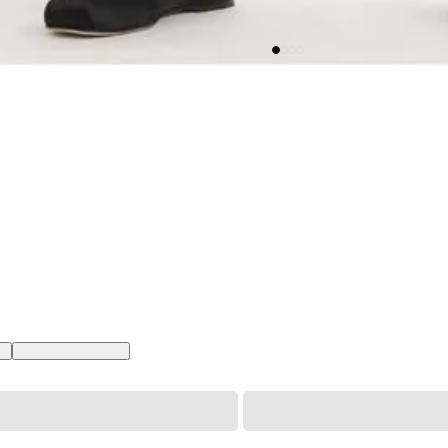
BR
XL USA | GG BR