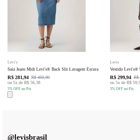
Levi's
Levis
Saia Jeans Midi Levi's® Back Slit Lavagem Escura
Vestido Levi's®
R$ 281,94
R$ 299,94
R$ 469,90
R$ 
ou
5
x de
R$ 56,38
ou
5
x de
R$ 59,
5
% OFF
no Pix
5
% OFF
no Pix
@
levisbrasil