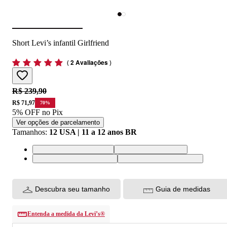
Short Levi’s infantil Girlfriend
(
2 Avaliações
)
Original price:
R$ 239,90
Price:
R$ 71,97
70
%
5% OFF no Pix
Ver opções de parcelamento
Tamanhos
:
12 USA | 11 a 12 anos BR
10 USA | 9 a 10 anos BR
8 USA | 7 a 8 anos BR
12 USA | 11 a 12 anos BR
14 USA | 13 a 14 anos BR
Descubra seu tamanho
Guia de medidas
Entenda a medida da Levi’s®