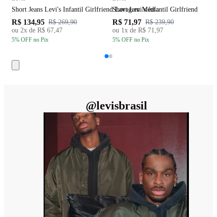
Short Jeans Levi's Infantil Girlfriend Lavagem Média
Short Levi’s infantil Girlfriend
S
R$ 134,95
R$ 71,97
R
R$ 269,90
R$ 239,90
ou
2
x de
R$ 67,47
ou
1
x de
R$ 71,97
5
% OFF
no Pix
5
% OFF
no Pix
5
@
levisbrasil