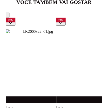
VOCÊ TAMBÉM VAI GOSTAR
50
%
70
%
Compra rápida
C
Levis
Levis
L