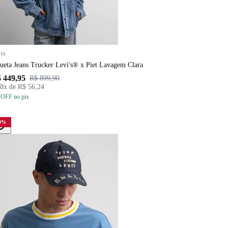
is
ueta Jeans Trucker Levi's® x Piet Lavagem Clara
 449,95
R$ 899,90
8
x de
R$ 56,24
 OFF
no pix
0
%