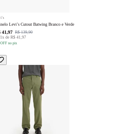
i's
inelo Levi’s Cutout Batwing Branco e Verde
 41,97
R$ 139,90
1
x de
R$ 41,97
 OFF
no pix