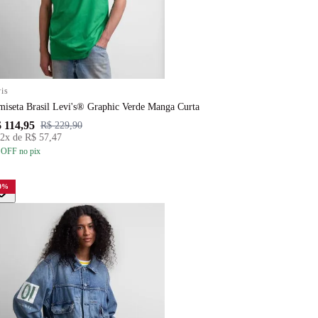
is
miseta Brasil Levi's® Graphic Verde Manga Curta
 114,95
R$ 229,90
2
x de
R$ 57,47
 OFF
no pix
0
%