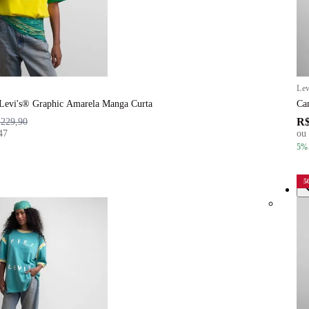
Lev
 Levi's® Graphic Amarela Manga Curta
Ca
R$
 229,90
47
ou
5
%
5