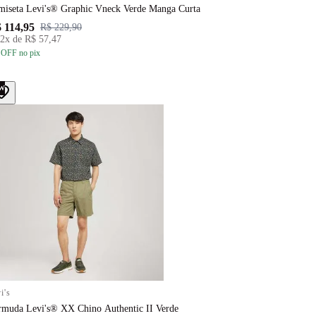
miseta Levi's® Graphic Vneck Verde Manga Curta
 114,95
R$ 229,90
2
x de
R$ 57,47
 OFF
no pix
W
i's
rmuda Levi's® XX Chino Authentic II Verde