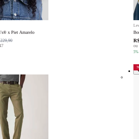
Lev
i's® x Piet Amarelo
Bon
R$
 229,90
47
ou
5
%
7