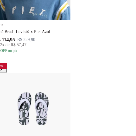
is
é Brasil Levi's® x Piet Azul
 114,95
R$ 229,90
2
x de
R$ 57,47
 OFF
no pix
0
%