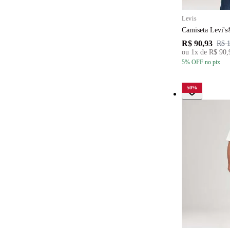
Levis
Camiseta Levi's
R$ 90,93
R$ 
ou
1
x de
R$ 90,
5
% OFF
no pix
50
%