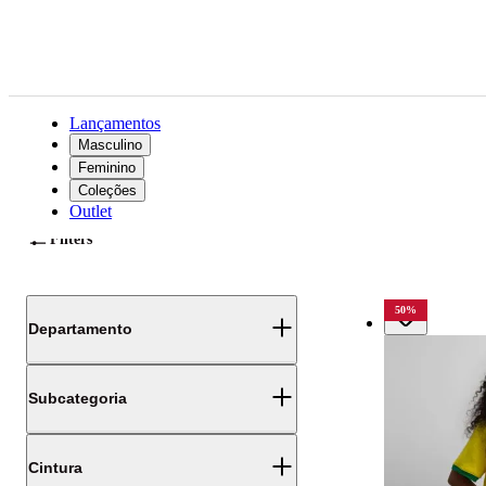
Lançamentos
Masculino
Feminino
Coleções
Outlet
Ordenar por:
Filters
50
%
Departamento
Subcategoria
Cintura