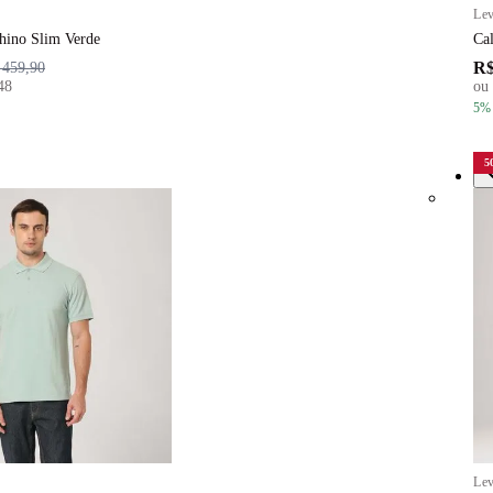
Lev
hino Slim Verde
Ca
R$
 459,90
48
ou
5
%
5
Lev