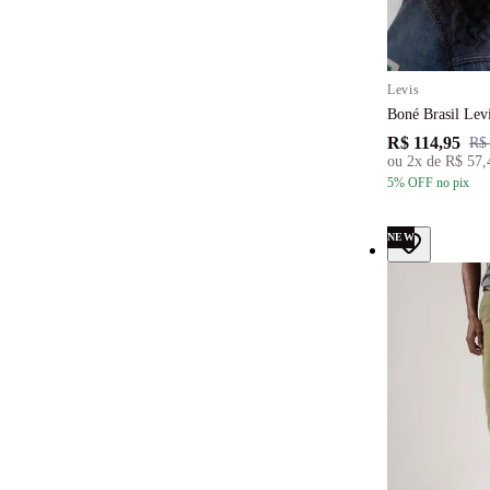
Levis
Boné Brasil Lev
R$ 114,95
R$
ou
2
x de
R$ 57,
5
% OFF
no pix
NEW