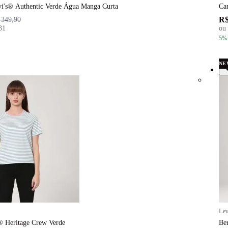
vi's® Authentic Verde Água Manga Curta
Ca
R$
 349,90
31
ou
5
%
NE
Lev
® Heritage Crew Verde
Be