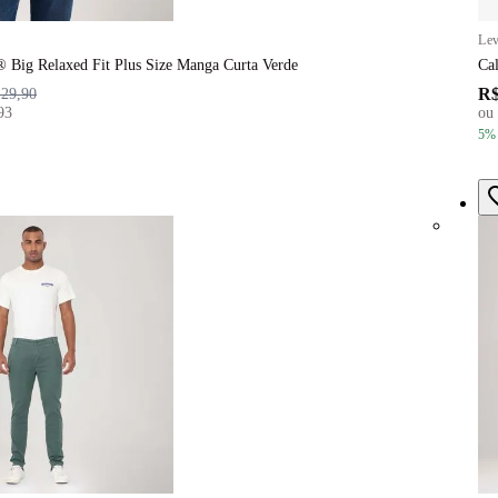
Lev
® Big Relaxed Fit Plus Size Manga Curta Verde
Ca
R$
129,90
93
ou
5
%