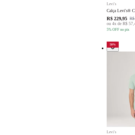
Levi's
Calça Levi's® C
R$ 229,95
R$
ou
4
x de
R$ 57,
5
% OFF
no pix
50
%
Levi's