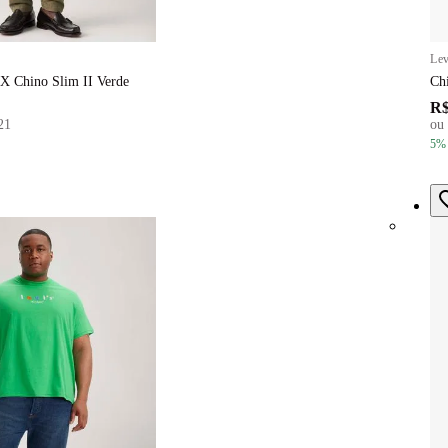
Lev
X Chino Slim II Verde
Ch
R$
21
ou
5
%