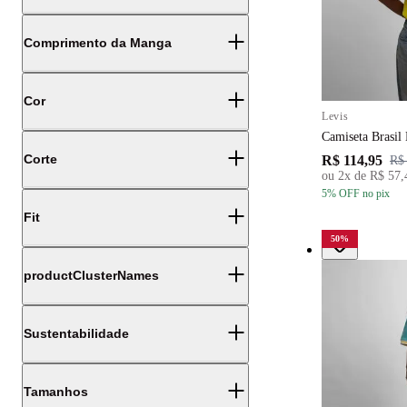
Comprimento da Manga
Cor
Levis
Camiseta Brasil
Corte
R$ 114,95
R$
ou
2
x de
R$ 57,
5
% OFF
no pix
Fit
50
%
productClusterNames
Sustentabilidade
Tamanhos