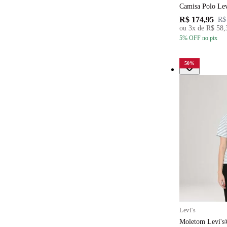
Camisa Polo Le
R$ 174,95
R$
ou
3
x de
R$ 58,
5
% OFF
no pix
50
%
Levi's
Moletom Levi's