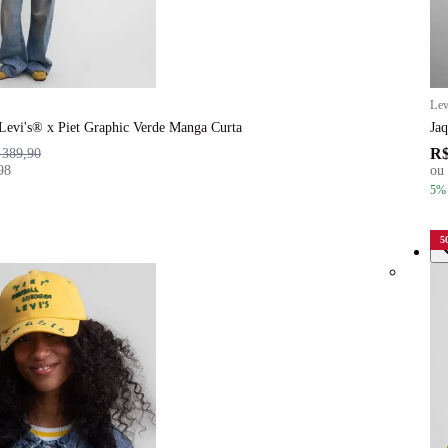
Lev
 Levi's® x Piet Graphic Verde Manga Curta
Jaq
R$
 389,90
98
ou
5
%
5