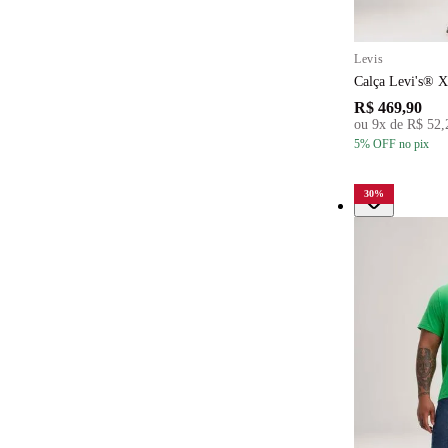
Levis
Calça Levi's® X
R$ 469,90
ou
9
x de
R$ 52,
5
% OFF
no pix
30
%