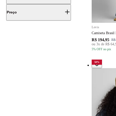
Preço
Levis
Camiseta Brasil
R$ 194,95
R$
ou
3
x de
R$ 64,
5
% OFF
no pix
50
%